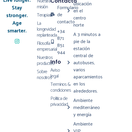
Nuestra
Contacto
ubicación
misión
Stay
Formulario
en el
de
Terapias
stronger.
centro
contacto
Age
La
norte
longevidad
smarter.
+34
A 3 minutos a
replanteada
871
pie de la
Filosofía
851
estación
empresarial
944
central de
Nuestros
Info
autobuses,
productos
varios
Aviso
Sobre
legal
aparcamientos
nosotros
en los
Terminos &
condiciones
alrededores.
Politica de
Ambiente
privacidad
mediterráneo
y energía
Ambiente
VIP