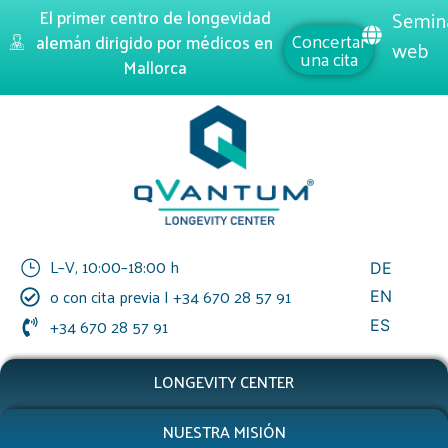
El primer centro de longevidad
Semin
Concertar
alemán dirigido por médicos en
web
una cita
Mallorca
L–V, 10:00–18:00 h
DE
o con cita previa | +34 670 28 57 91
EN
+34 670 28 57 91
ES
LONGEVITY CENTER
NUESTRA MISIÓN