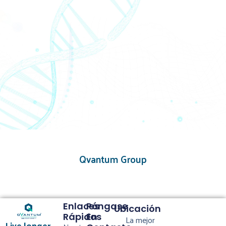
Qvantum Group
Enlaces
Póngase
Ubicación
Rápidos
En
La mejor
Live longer.