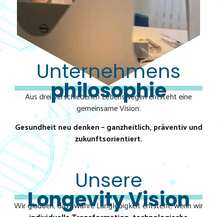
Unternehmens
philosophie
Aus drei verschiedenen Lebenswegen entsteht eine
gemeinsame Vision:
Gesundheit neu denken – ganzheitlich, präventiv und
zukunftsorientiert.
Unsere
Longevity Vision
Wir glauben, dass wahre Langlebigkeit entsteht, wenn wir
individuelle Transformation, technologische