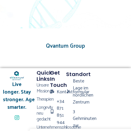
Qvantum Group
Quick
Get
Standort
Links
In
Beste
Live
Unsere
Touch
Lage im
Mission
longer. Stay
Kontaktformular
nördlichen
Therapien
stronger. Age
+34
Zentrum
smarter.
Longevity
871
3
neu
851
Gehminuten
gedacht
944
zur
Unternehmensphilosophie