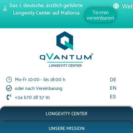
Das 1. deutsche, ärztlich geführte
Web
Termin
Longevity Center auf Mallorca
vereinbaren
Mo-Fr 10:00 - bis 18:00 h
DE
oder nach Vereinbarung
EN
+34 670 28 57 91
ES
LONGEVITY CENTER
UNSERE MISSION