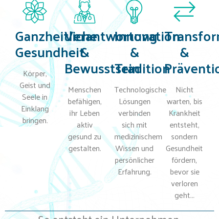
Ganzheitliche
Verantwortung
Innovation
Transfor
Gesundheit
&
&
&
Bewusstsein
Tradition
Präventi
Körper,
Geist und
Menschen
Technologische
Nicht
Seele in
befähigen,
Lösungen
warten, bis
Einklang
ihr Leben
verbinden
Krankheit
bringen.
aktiv
sich mit
entsteht,
gesund zu
medizinischem
sondern
gestalten.
Wissen und
Gesundheit
persönlicher
fördern,
Erfahrung.
bevor sie
verloren
geht...