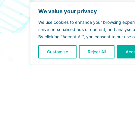
We value your privacy
We use cookies to enhance your browsing exper
serve personalised ads or content, and analyse ou
By clicking "Accept All", you consent to our use o
Customise
Reject All
Acce
Qvantum Group
Quick
Get
Standort
Links
In