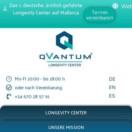
Das 1. deutsche, ärztlich geführte
Web
Termin
Longevity Center auf Mallorca
vereinbaren
Mo-Fr 10:00 - bis 18:00 h
DE
oder nach Vereinbarung
EN
+34 670 28 57 91
ES
LONGEVITY CENTER
UNSERE MISSION